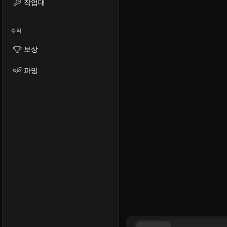
작업대
수익
보상
파밍