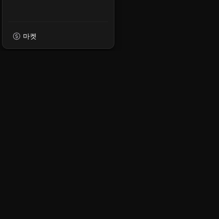
마켓
XPMarket
XRP Ledger에 DeFi
최신 소식 받기