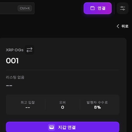
연결
Ctrl+K
뒤로
XRP OGs
001
리스팅 없음
--
최고 입찰
오퍼
발행자 수수료
--
0
8
%
지갑 연결