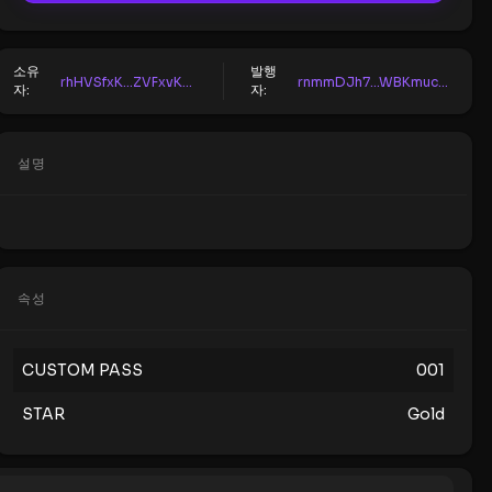
소유
발행
rhHVSfxK...ZVFxvKLe
rnmmDJh7...WBKmucFH
자:
자:
설명
속성
CUSTOM PASS
001
STAR
Gold