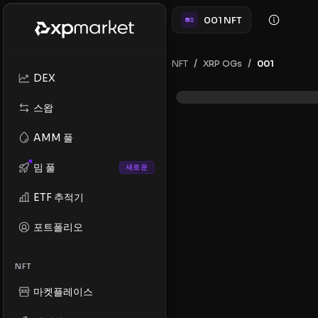
001 NFT
/
/
NFT
001
XRP OGs
DEX
스왑
AMM 풀
밈 풀
새로운
ETF 추적기
포트폴리오
NFT
마켓플레이스