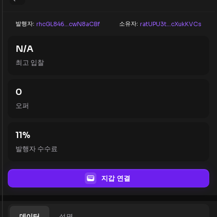
발행자:
소유자:
rhcGL846...cwN8aCBf
ratUPU3t...cXukKVCs
N/A
최고 입찰
0
오퍼
11
%
발행자 수수료
지갑 연결
데이터
설명