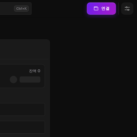
연결
Ctrl+K
잔액
0