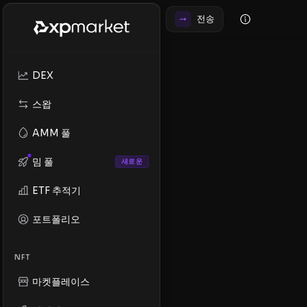
전송
DEX
스왑
AMM 풀
밈 풀
새로운
ETF 추적기
포트폴리오
NFT
마켓플레이스