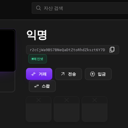
익명
r2cCjWa9BS7BNeQaDtZtoRhdZkszt6Y7D
메인넷
거래
전송
입금
스왑