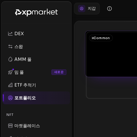
지갑
DEX
Common
스왑
AMM 풀
밈 풀
새로운
ETF 추적기
포트폴리오
NFT
마켓플레이스