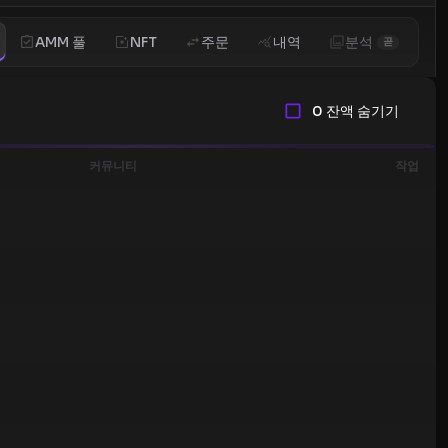
AMM 풀
NFT
주문
내역
분석
곧
0 잔액 숨기기
커뮤니티
작업