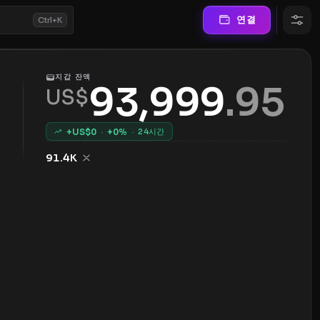
연결
Ctrl+K
지갑 잔액
93,999
.
95
US$
+US$
0
·
+
0
%
·
24시간
91.4K