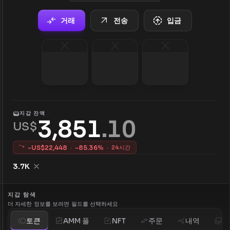
거래
전송
입금
지갑 잔액
3,851
.
10
US$
-US$
22,448
·
-
85.36
%
·
24시간
3.7K
지갑 탐색
더 자세한 정보를 보려면 필드를 선택하세요
토큰
AMM 풀
NFT
주문
내역
분