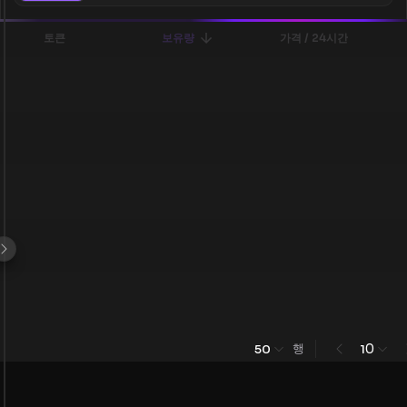
토큰
보유량
가격 / 24시간
행
0
50
1