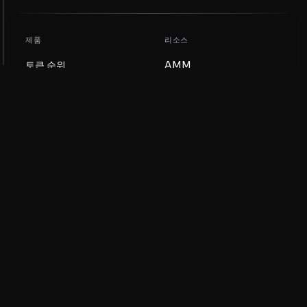
제품
리소스
토큰 순위
AMM
블로그
NFT 순위
토큰 업데이트
AMM 풀
DEX
스왑
회사
학습
채용
밈 코인 만들기
이용약관
토큰 만들기
면책조항
유동성 풀 가이드
개인정보 처리방침
XRP Ledger 가이드
XRPL DeFi