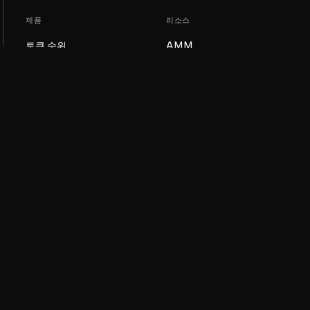
제품
리소스
토큰 순위
AMM
블로그
NFT 순위
토큰 업데이트
AMM 풀
DEX
스왑
회사
학습
채용
밈 코인 만들기
이용약관
토큰 만들기
면책조항
유동성 풀 가이드
개인정보 처리방침
XRP Ledger 가이드
XRPL DeFi