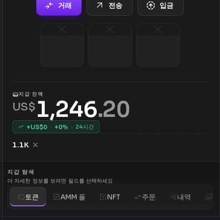
거래
전송
입금
지갑 잔액
1,246
.
20
US$
+US$
0
·
+
0
%
·
24시간
1.1K
지갑 탐색
더 자세한 정보를 보려면 필드를 선택하세요
토큰
AMM 풀
NFT
주문
내역
분