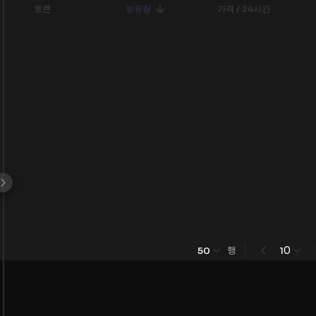
토큰
보유량
가격 / 24시간
행
0
50
1