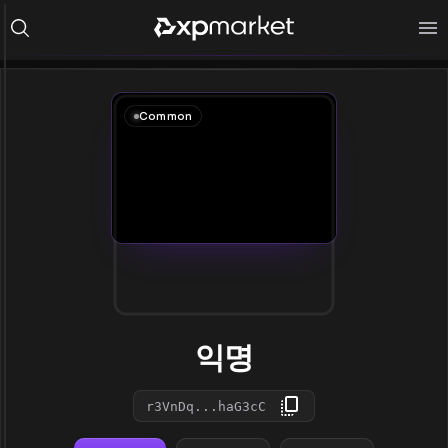
Common
익명
r3VnDq...haG3cC