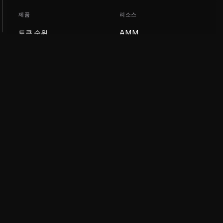
제품
리소스
토큰 순위
AMM
블로그
NFT 순위
토큰 업데이트
AMM 풀
DEX
스왑
회사
학습
채용
밈 코인 만들기
이용약관
토큰 만들기
면책조항
유동성 풀 가이드
개인정보 처리방침
XRP Ledger 가이드
XRPL DeFi