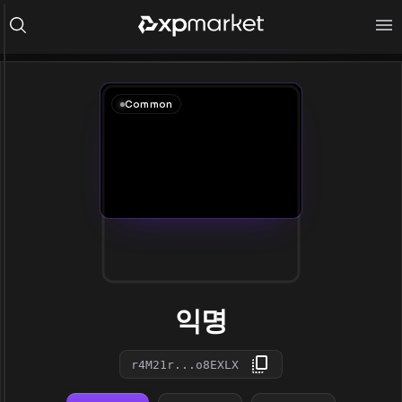
Common
익명
r4M21r...o8EXLX