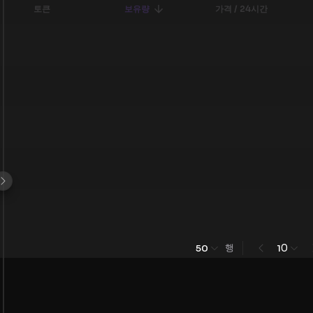
토큰
보유량
가격 / 24시간
행
0
50
1