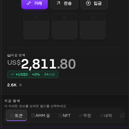
거래
전송
입금
지갑 잔액
2,811
.
80
US$
+US$
0
·
+
0
%
·
24시간
2.6K
지갑 탐색
더 자세한 정보를 보려면 필드를 선택하세요
토큰
AMM 풀
NFT
주문
내역
분