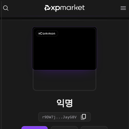
Common
익명
r9DW7j...JayG8V