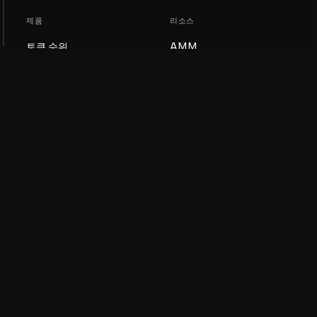
제품
리소스
토큰 순위
AMM
블로그
NFT 순위
토큰 업데이트
AMM 풀
DEX
스왑
회사
학습
채용
밈 코인 만들기
이용약관
토큰 만들기
면책조항
유동성 풀 가이드
개인정보 처리방침
XRP Ledger 가이드
XRPL DeFi