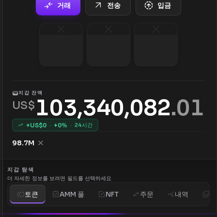
거래
전송
입금
지갑 잔액
103,340,082
.
01
US$
+US$
0
·
+
0
%
·
24시간
98.7M
지갑 탐색
더 자세한 정보를 보려면 필드를 선택하세요
토큰
AMM 풀
NFT
주문
내역
분