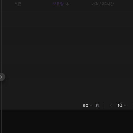
토큰
보유량
가격 / 24시간
행
0
50
1