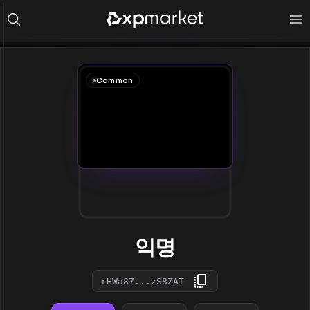
Common
익명
rHWa87...zS8ZAT