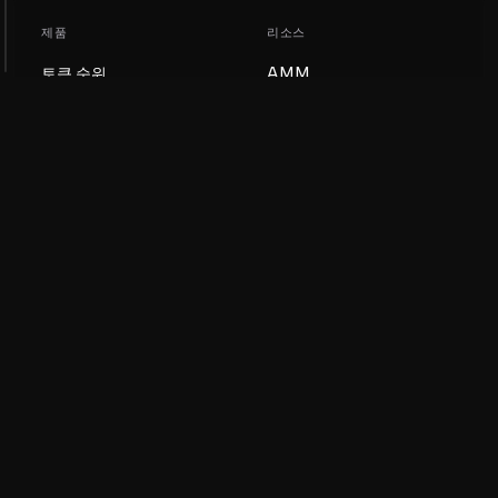
제품
리소스
토큰 순위
AMM
블로그
NFT 순위
토큰 업데이트
AMM 풀
DEX
스왑
회사
학습
채용
밈 코인 만들기
이용약관
토큰 만들기
면책조항
유동성 풀 가이드
개인정보 처리방침
XRP Ledger 가이드
XRPL DeFi