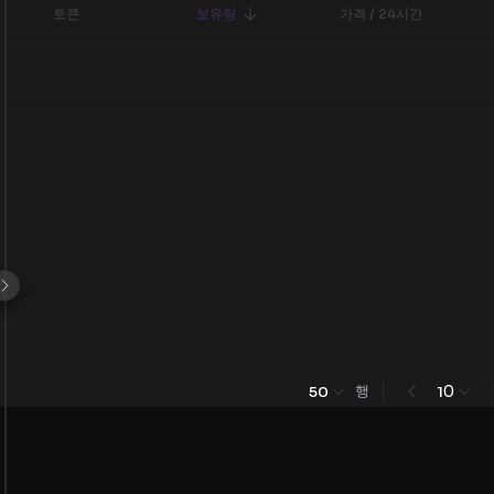
토큰
보유량
가격 / 24시간
행
0
50
1