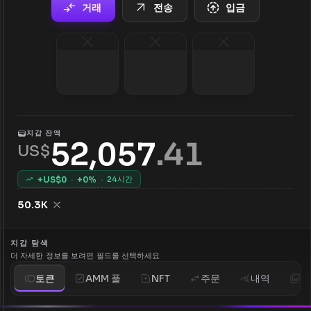
거래
전송
입금
지갑 잔액
52,057
.
41
US$
+US$
0
·
+
0
%
·
24시간
50.3K
지갑 탐색
더 자세한 정보를 보려면 필드를 선택하세요
토큰
AMM 풀
NFT
주문
내역
분