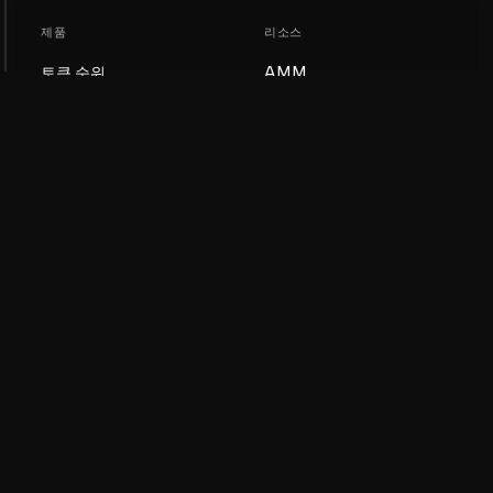
제품
리소스
토큰 순위
AMM
블로그
NFT 순위
토큰 업데이트
AMM 풀
DEX
스왑
회사
학습
채용
밈 코인 만들기
이용약관
토큰 만들기
면책조항
유동성 풀 가이드
개인정보 처리방침
XRP Ledger 가이드
XRPL DeFi