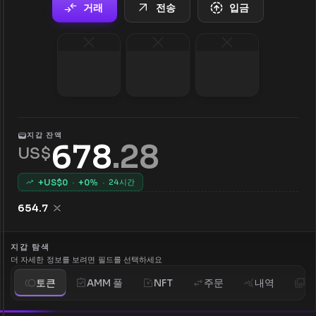
거래
전송
입금
지갑 잔액
678
.
28
US$
+US$
0
·
+
0
%
·
24시간
654.7
지갑 탐색
더 자세한 정보를 보려면 필드를 선택하세요
토큰
AMM 풀
NFT
주문
내역
분