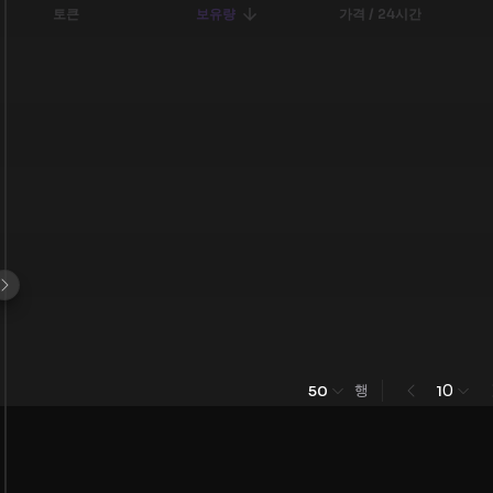
토큰
보유량
가격 / 24시간
행
0
50
1