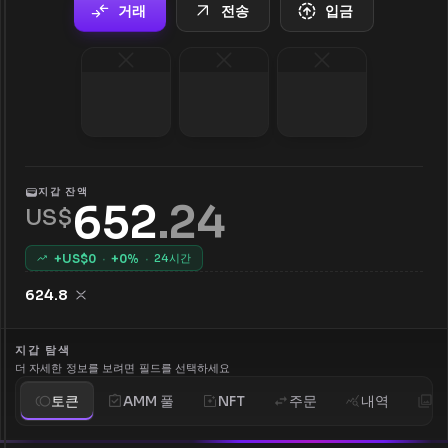
거래
전송
입금
지갑 잔액
652
.
24
US$
+US$
0
·
+
0
%
·
24시간
624.8
지갑 탐색
더 자세한 정보를 보려면 필드를 선택하세요
토큰
AMM 풀
NFT
주문
내역
분