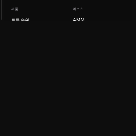
제품
리소스
토큰 순위
AMM
블로그
NFT 순위
토큰 업데이트
AMM 풀
DEX
스왑
회사
학습
채용
밈 코인 만들기
이용약관
토큰 만들기
면책조항
유동성 풀 가이드
개인정보 처리방침
XRP Ledger 가이드
XRPL DeFi