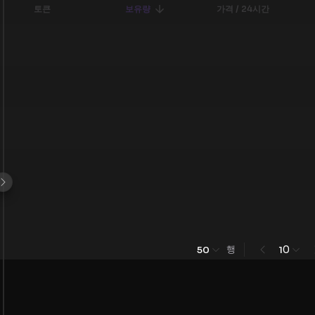
토큰
보유량
가격 / 24시간
행
0
50
1