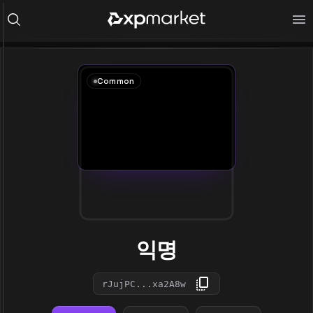
Common
익명
rJujPC...xa2A8w