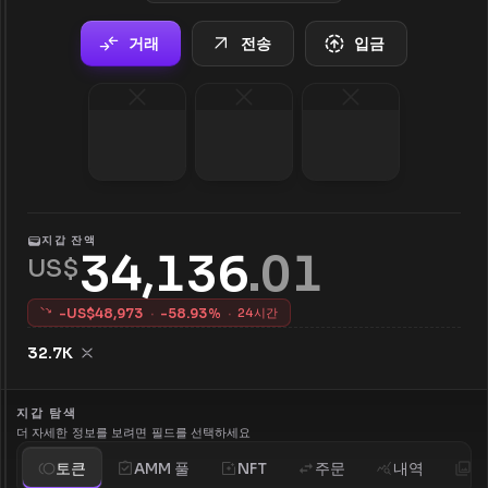
거래
전송
입금
지갑 잔액
34,136
.
01
US$
-US$
48,973
·
-
58.93
%
·
24시간
32.7K
지갑 탐색
더 자세한 정보를 보려면 필드를 선택하세요
토큰
AMM 풀
NFT
주문
내역
분