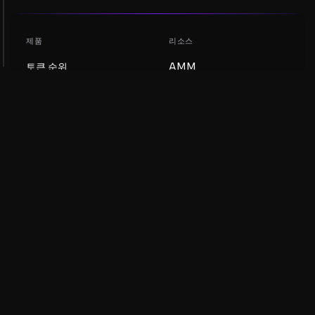
제품
리소스
토큰 순위
AMM
블로그
NFT 순위
토큰 업데이트
AMM 풀
DEX
스왑
회사
학습
채용
밈 코인 만들기
이용약관
토큰 만들기
면책조항
유동성 풀 가이드
개인정보 처리방침
XRP Ledger 가이드
XRPL DeFi