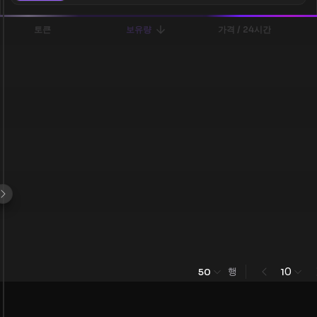
토큰
보유량
가격 / 24시간
행
0
50
1