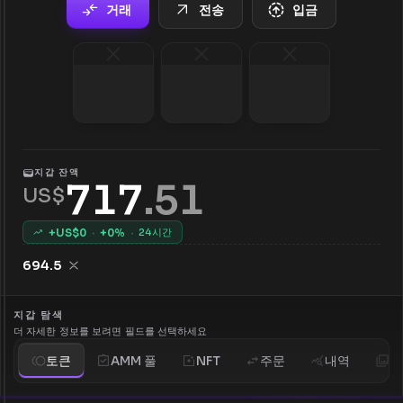
거래
전송
입금
지갑 잔액
717
.
51
US$
+US$
0
·
+
0
%
·
24시간
694.5
지갑 탐색
더 자세한 정보를 보려면 필드를 선택하세요
토큰
AMM 풀
NFT
주문
내역
분