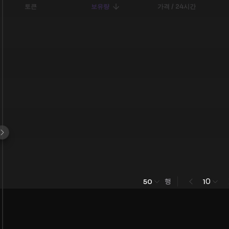
토큰
보유량
가격 / 24시간
행
0
50
1