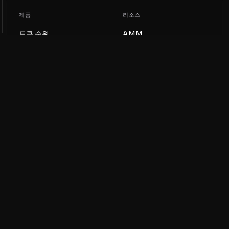
제품
리소스
토큰 순위
AMM
블로그
NFT 순위
토큰 업데이트
AMM 풀
DEX
스왑
회사
학습
채용
밈 코인 만들기
이용약관
토큰 만들기
면책조항
유동성 풀 가이드
개인정보 처리방침
XRP Ledger 가이드
XRPL DeFi