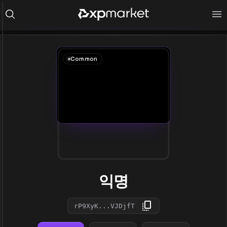
Common
익명
rP9XyK...VJDjfT