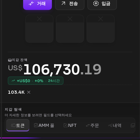
거래
전송
입금
지갑 잔액
106,730
.
19
US$
+US$
0
·
+
0
%
·
24시간
103.4K
지갑 탐색
더 자세한 정보를 보려면 필드를 선택하세요
토큰
AMM 풀
NFT
주문
내역
분