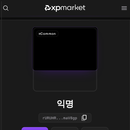
Common
익명
rURUHR...maV8gp