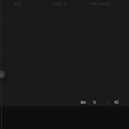
토큰
보유량
가격 / 24시간
행
0
50
1