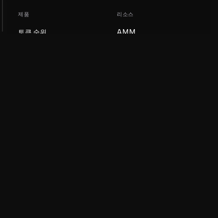
제품
리소스
토큰 순위
AMM
블로그
NFT 순위
토큰 업데이트
AMM 풀
DEX
스왑
회사
학습
채용
밈 코인 만들기
이용약관
토큰 만들기
면책조항
유동성 풀 가이드
개인정보 처리방침
XRP Ledger 가이드
XRPL DeFi