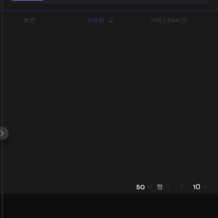
토큰
보유량
가격 / 24시간
행
0
50
1