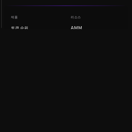
제품
리소스
토큰 순위
AMM
블로그
NFT 순위
토큰 업데이트
AMM 풀
DEX
스왑
회사
학습
채용
밈 코인 만들기
이용약관
토큰 만들기
면책조항
유동성 풀 가이드
개인정보 처리방침
XRP Ledger 가이드
XRPL DeFi