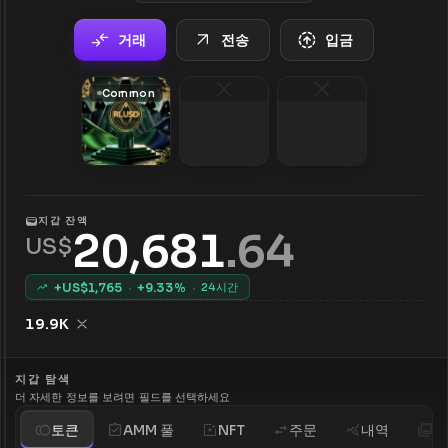
거래
전송
입금
Common
지갑 잔액
20,681
.
64
US$
+US$
1,765
·
+
9.33
%
·
24시간
19.9K
지갑 탐색
더 자세한 정보를 보려면 필드를 선택하세요
토큰
AMM 풀
NFT
주문
내역
분