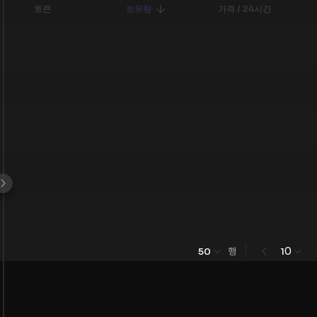
토큰
보유량
가격 / 24시간
행
0
50
1