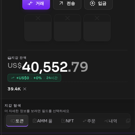
거래
전송
입금
지갑 잔액
40,552
.
79
US$
+US$
0
·
+
0
%
·
24시간
39.4K
지갑 탐색
더 자세한 정보를 보려면 필드를 선택하세요
토큰
AMM 풀
NFT
주문
내역
분