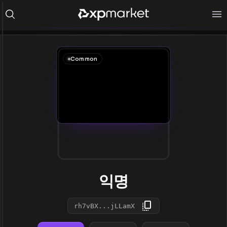
Common
익명
rh7vBX...jLLamX