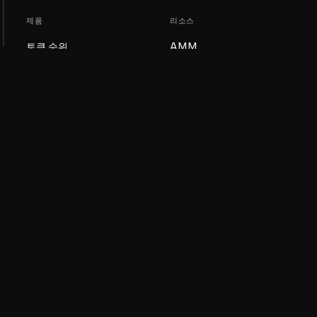
제품
리소스
토큰 순위
AMM
블로그
NFT 순위
토큰 업데이트
AMM 풀
DEX
스왑
회사
학습
채용
밈 코인 만들기
이용약관
토큰 만들기
면책조항
유동성 풀 가이드
개인정보 처리방침
XRP Ledger 가이드
XRPL DeFi