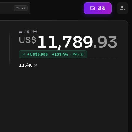
연결
Ctrl+K
지갑 잔액
11,789
.
93
US$
+US$
5,995
·
+
103.4
%
·
24시간
11.4K