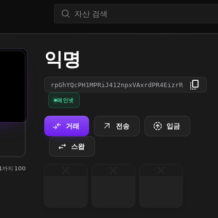
익명
rpGhYQcPH1MPRiJ412npxVAxrdPR4EizrR
메인넷
거래
전송
입금
스왑
 1까지 100