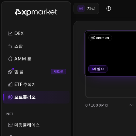
지갑
DEX
Common
스왑
AMM 풀
레벨 0
밈 풀
새로운
ETF 추적기
포트폴리오
0 / 100 XP
LVL
NFT
마켓플레이스