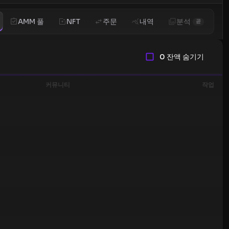
AMM 풀
NFT
주문
내역
분석
곧
0 잔액 숨기기
커뮤니티
작업