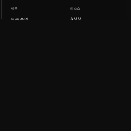
제품
리소스
토큰 순위
AMM
블로그
NFT 순위
토큰 업데이트
AMM 풀
DEX
스왑
회사
학습
채용
밈 코인 만들기
이용약관
토큰 만들기
면책조항
유동성 풀 가이드
개인정보 처리방침
XRP Ledger 가이드
XRPL DeFi