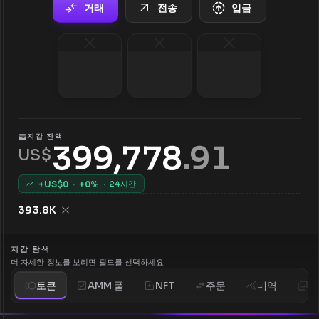
거래
전송
입금
지갑 잔액
399,778
.
91
US$
+US$
0
·
+
0
%
·
24시간
393.8K
지갑 탐색
더 자세한 정보를 보려면 필드를 선택하세요
토큰
AMM 풀
NFT
주문
내역
분