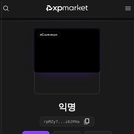
Common
익명
rpMZy7...i62PHa