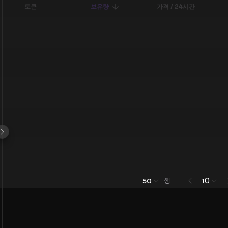
토큰
보유량
가격 / 24시간
행
0
50
1