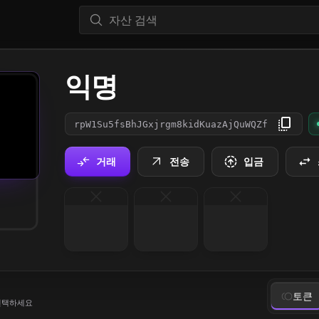
익명
rpW1Su5fsBhJGxjrgm8kidKuazAjQuWQZf
거래
전송
입금
토큰
선택하세요