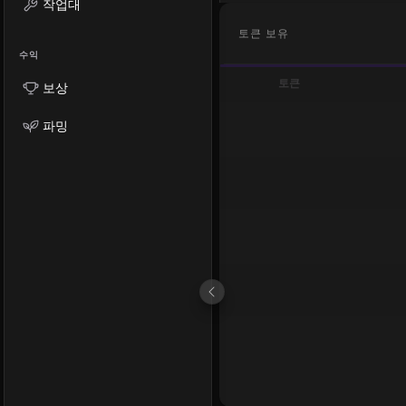
작업대
토큰 보유
수익
토큰
보상
파밍