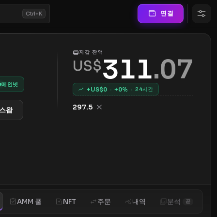
연결
Ctrl+K
지갑 잔액
311
.
07
US$
메인넷
+US$
0
·
+
0
%
·
24시간
297.5
스왑
AMM 풀
NFT
주문
내역
분석
곧