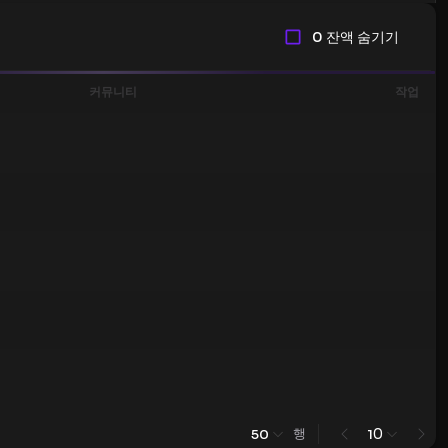
0 잔액 숨기기
커뮤니티
작업
행
0
50
1