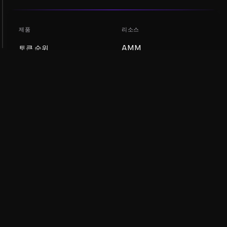
제품
리소스
토큰 순위
AMM
블로그
NFT 순위
토큰 업데이트
AMM 풀
DEX
스왑
회사
학습
채용
밈 코인 만들기
이용약관
토큰 만들기
면책조항
유동성 풀 가이드
개인정보 처리방침
XRP Ledger 가이드
XRPL DeFi