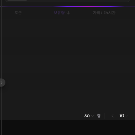
토큰
보유량
가격 / 24시간
행
0
50
1