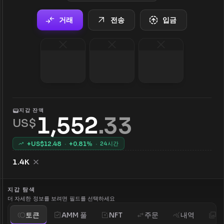
거래
전송
입금
지갑 잔액
1,552
.
33
US$
+US$
12.48
·
+
0.81
%
·
24시간
1.4K
지갑 탐색
더 자세한 정보를 보려면 필드를 선택하세요
토큰
AMM 풀
NFT
주문
내역
분