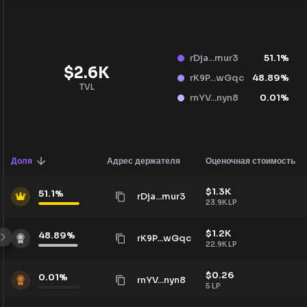
rDja...mur3
51.1
%
$
2.6K
rK9P...wGqc
48.89
%
TVL
rnYV...nyn8
0.01
%
Доля
Адрес держателя
Оценочная стоимость
$
1.3K
51.1
%
rDja...mur3
23.9K
LP
$
1.2K
48.89
%
rK9P...wGqc
22.9K
LP
$
0.26
0.01
%
rnYV...nyn8
5
LP