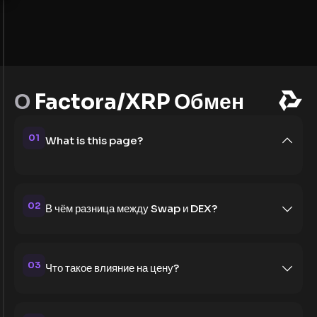
О
Factora/XRP Обмен
01
What is this page?
02
В чём разница между Swap и DEX?
03
Что такое влияние на цену?