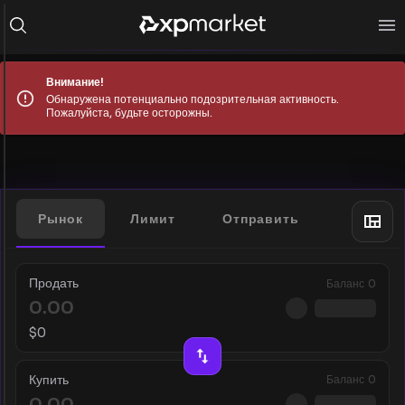
Внимание!
Обнаружена потенциально подозрительная активность.
Пожалуйста, будьте осторожны.
Рынок
Лимит
Отправить
Продать
Баланс
0
$
0
Купить
Баланс
0