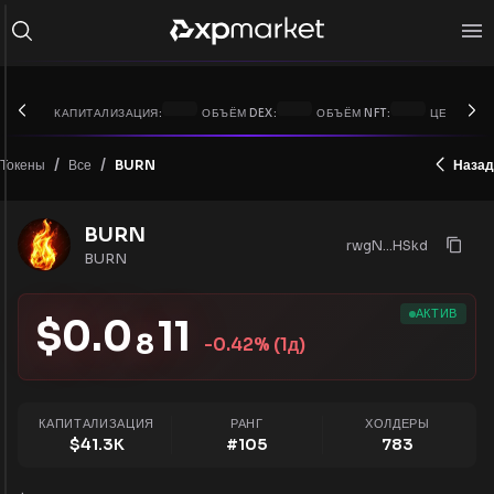
КАПИТАЛИЗАЦИЯ:
ОБЪЁМ DEX:
ОБЪЁМ NFT:
ЦЕНА XRP:
/
/
Токены
BURN
Назад
Все
BURN
rwgN...HSkd
BURN
АКТИВ
$
0.0
11
8
-0.42
% (1д)
КАПИТАЛИЗАЦИЯ
РАНГ
ХОЛДЕРЫ
$
41.3K
#
105
783