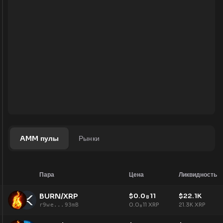
AMM пулы
Рынки
Пара
Цена
Ликвидность
BURN/XRP
$
0.0
11
$
22.1K
8
0.0
11
XRP
21.3K
XRP
r9we...93mB
8