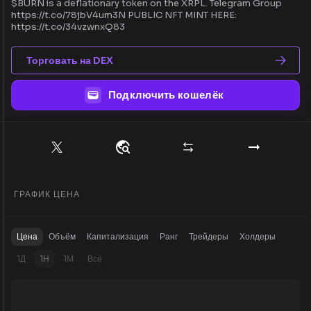
$BURN is a deflationary token on the XRPL. Telegram Group
https://t.co/78jbV4um3N PUBLIC NFT MINT HERE:
https://t.co/34vzwnxQ83
Торговать на DEX
Подключить кошелёк
ГРАФИК ЦЕНА
Цена
Объём
Капитализация
Ранг
Трейдеры
Холдеры
1Д
1Н
1М
Всё