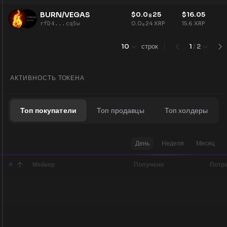
BURN/VEGAS
$
0.0
25
$
16.05
8
0.0
24
XRP
15.6
XRP
rfD4...cq5w
8
10
строк
1
/
2
АКТИВНОСТЬ ТОКЕНА
Топ покупатели
Топ продавцы
Топ холдеры
День
Неделя
Месяц
#
Мейкер
Получено
Потр