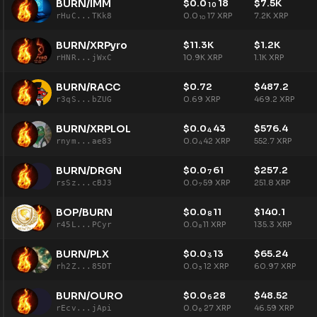
BURN/IMM
$
0.0
18
$
7.5K
10
0.0
17
XRP
7.2K
XRP
rHuC...TKk8
10
BURN/XRPyro
$
11.3K
$
1.2K
10.9K
XRP
1.1K
XRP
rHNR...jWxC
BURN/RACC
$
0.72
$
487.2
0.69
XRP
469.2
XRP
r3qS...bZUG
BURN/XRPLOL
$
0.0
43
$
576.4
4
0.0
42
XRP
552.7
XRP
rnym...ae83
4
BURN/DRGN
$
0.0
61
$
257.2
7
0.0
59
XRP
251.8
XRP
rsSz...cBJ3
7
BOP/BURN
$
0.0
11
$
140.1
8
0.0
11
XRP
135.3
XRP
r45L...PCyr
8
BURN/PLX
$
0.0
13
$
65.24
3
0.0
12
XRP
60.97
XRP
rh2Z...85DT
3
BURN/OURO
$
0.0
28
$
48.52
6
0.0
27
XRP
46.59
XRP
rEcv...jApi
6