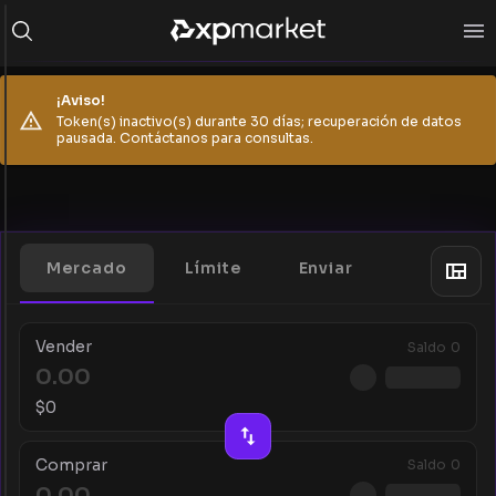
¡Aviso!
Token(s) inactivo(s) durante 30 días; recuperación de datos
pausada. Contáctanos para consultas.
Mercado
Límite
Enviar
Vender
Saldo
0
$
0
Comprar
Saldo
0