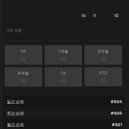
행
0
10
1
가격 변동
1주
1개월
3개월
6개월
1년
YTD
일간 순위
#
924
주간 순위
#
924
월간 순위
#
921