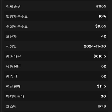
전체 순위
#
865
발행자 수수료
10
%
수집된 수수료
$
9.65
보유자
42
생성일
2024-11-30
총 거래량
$
616.6
유통 NFT
62
총 NFT
62
평균 판매
$
11.6
마지막 판매
$
0
호스팅
IPFS