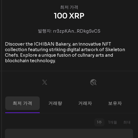
최저 가격
100
XRP
발행자:
rr3zpKAn...RDkgSvCS
Discover the ICHIBAN Bakery, an innovative NFT
collection featuring striking digital artwork of Skeleton
Chefs. Explore a unique fusion of culinary arts and
blockchain technology.
최저 가격
거래량
거래자
보유자
1주
1개월
최대