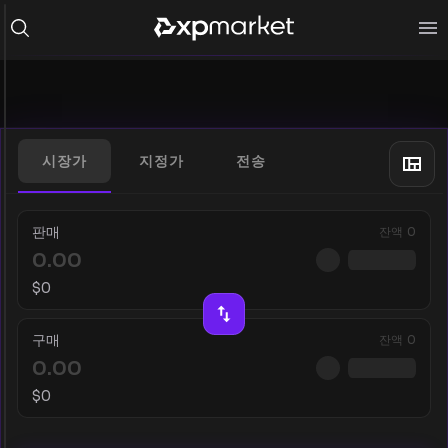
시장가
지정가
전송
판매
잔액
0
$
0
구매
잔액
0
$
0