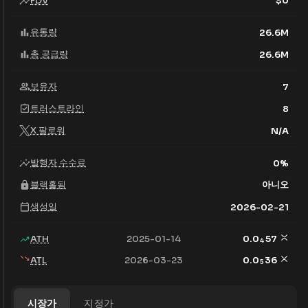
FDV
$
0
유통량
26.6M
총 공급량
26.6M
보유자
7
트러스트라인
8
X 팔로워
N/A
발행자 수수료
0
%
블랙홀됨
아니오
생성일
2026-02-21
ATH
2025-01-14
0.0
57
4
ATL
2026-03-23
0.0
36
5
시장가
지정가