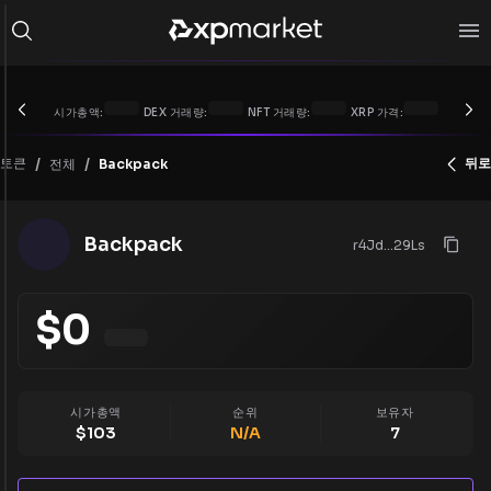
시가총액:
DEX 거래량:
NFT 거래량:
XRP 가격:
/
/
토큰
뒤로
전체
Backpack
Backpack
r4Jd...29Ls
$
0
시가총액
순위
보유자
$
103
N/A
7