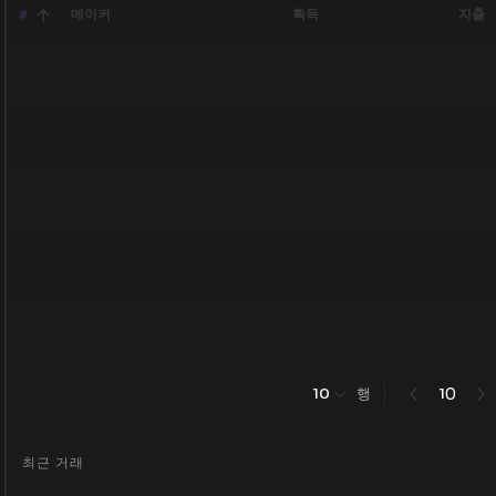
메이커
획득
지출
#
행
0
10
1
최근 거래