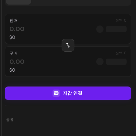
판매
잔액
0
$
0
구매
잔액
0
$
0
지갑 연결
...
공유