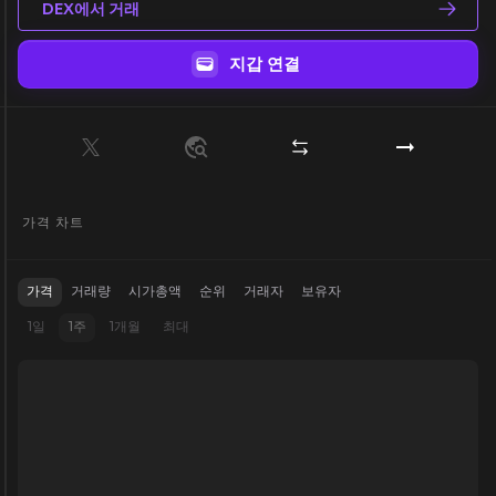
DEX에서 거래
지갑 연결
가격 차트
가격
거래량
시가총액
순위
거래자
보유자
1일
1주
1개월
최대