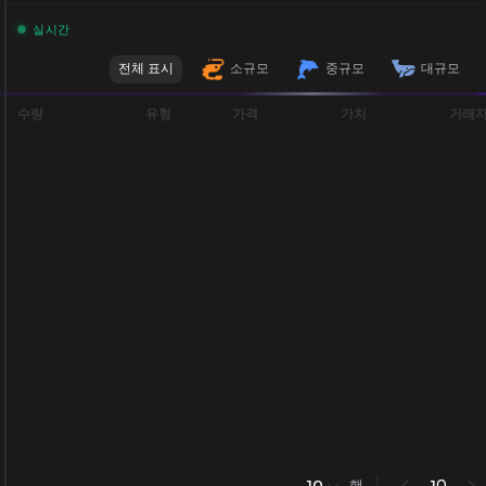
실시간
전체 표시
소규모
중규모
대규모
수량
유형
가격
가치
거래
행
0
10
1