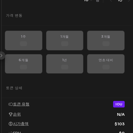
가격 변동
1주
1개월
3개월
6개월
1년
연초 대비
토큰 상세
토큰 유형
IOU
순위
N/A
시가총액
$
103