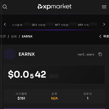
시가총액:
DEX 거래량:
NFT 거래량:
XRP 가격:
/
/
토큰
뒤로
전체
EARNX
EARNX
rwr5...wwrv
$
0.0
42
5
시가총액
순위
보유자
$
151
N/A
1