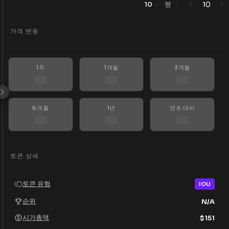
행
0
10
1
가격 변동
1주
1개월
3개월
6개월
1년
연초 대비
토큰 상세
토큰 유형
IOU
순위
N/A
시가총액
$
151