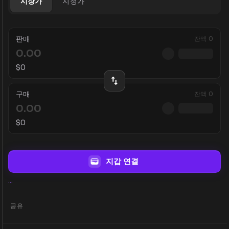
시장가
지정가
판매
잔액
0
$
0
구매
잔액
0
$
0
지갑 연결
...
공유