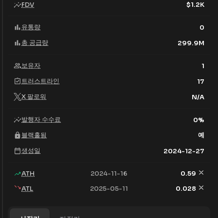
FDV
$
1.2K
유통량
0
총 공급량
299.9M
보유자
1
트러스트라인
17
X 팔로워
N/A
발행자 수수료
0
%
블랙홀됨
예
생성일
2024-12-27
ATH
2024-11-16
0.59
ATL
2025-05-11
0.028