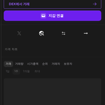
DEX에서 거래
지갑 연결
가격 차트
가격
거래량
시가총액
순위
거래자
보유자
1일
1주
1개월
최대