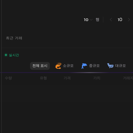
행
0
10
1
최근 거래
실시간
전체 표시
소규모
중규모
대규모
수량
유형
가격
가치
거래