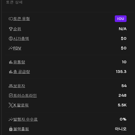
토큰 상세
토큰 유형
IOU
순위
N/A
시가총액
$
0
FDV
$
0
유통량
10
총 공급량
135.3
보유자
54
트러스트라인
248
X 팔로워
5.5K
발행자 수수료
0
%
블랙홀됨
아니오