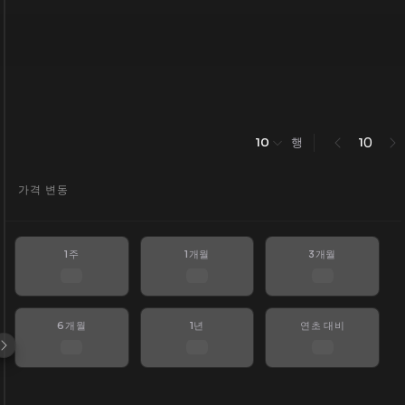
행
0
10
1
가격 변동
1주
1개월
3개월
6개월
1년
연초 대비