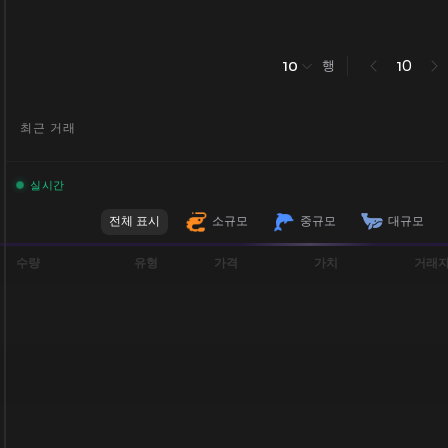
행
0
10
1
최근 거래
실시간
전체 표시
소규모
중규모
대규모
수량
유형
가격
가치
거래