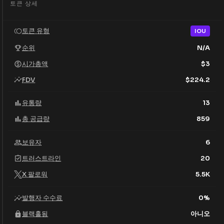
토큰 상세
토큰 유형
IOU
순위
N/A
시가총액
$
3
FDV
$
224.2
유통량
13
총 공급량
859
보유자
6
트러스트라인
20
X 팔로워
5.5K
발행자 수수료
0
%
블랙홀됨
아니오