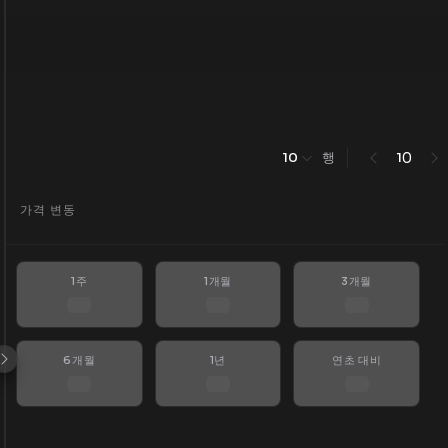
행
0
10
1
가격 변동
1주
1개월
3개월
6개월
1년
연초 대비