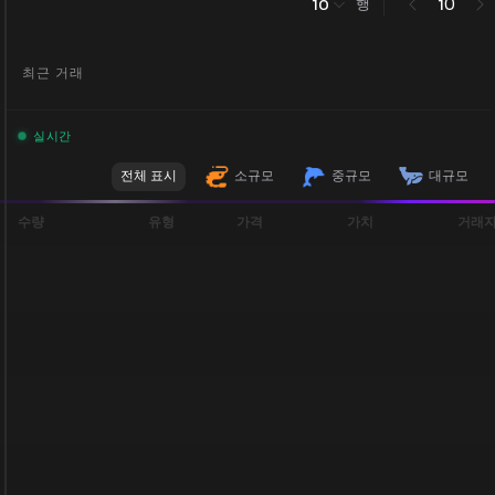
행
0
10
1
최근 거래
실시간
전체 표시
소규모
중규모
대규모
수량
유형
가격
가치
거래