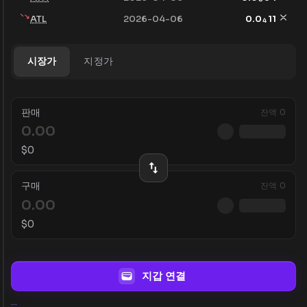
ATL
2026-04-06
0.0
11
4
시장가
지정가
판매
잔액
0
$
0
구매
잔액
0
$
0
지갑 연결
...