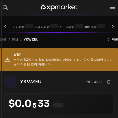
시가총액:
DEX 거래량:
NFT 거래량:
XRP 가격:
/
/
토큰
뒤로
전체
YKWZEU
알림!
토큰이 30일간 비활성 상태입니다. 데이터 조회가 일시 중지되었습니다.
문의 사항은 연락 바랍니다.
YKWZEU
r9t1...aDqz
$
0.0
33
5