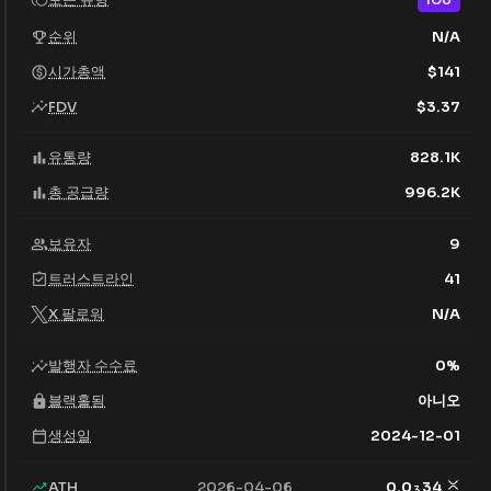
순위
N/A
시가총액
$
141
FDV
$
3.37
유통량
828.1K
총 공급량
996.2K
보유자
9
트러스트라인
41
X 팔로워
N/A
발행자 수수료
0
%
블랙홀됨
아니오
생성일
2024-12-01
ATH
2026-04-06
0.0
34
3