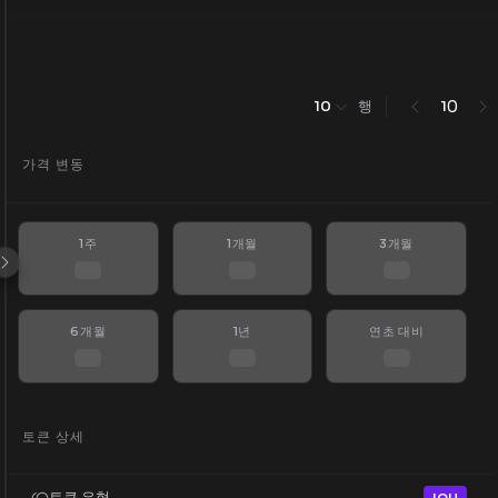
행
0
10
1
가격 변동
1주
1개월
3개월
6개월
1년
연초 대비
토큰 상세
토큰 유형
IOU