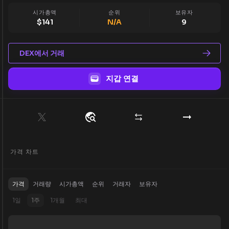
시가총액
순위
보유자
$
141
N/A
9
DEX에서 거래
지갑 연결
가격 차트
가격
거래량
시가총액
순위
거래자
보유자
1일
1주
1개월
최대